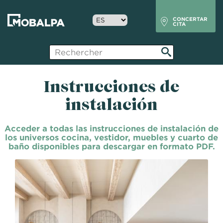
Pasar
Header
al
Select
mobalpa
CONCERTAR
contenido
CITA
your
principal
language
Instrucciones de
instalación
Acceder a todas las instrucciones de instalación de
los universos cocina, vestidor, muebles y cuarto de
baño disponibles para descargar en formato PDF.