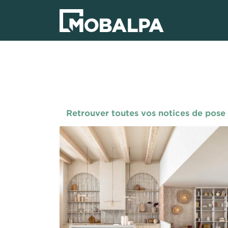
Aller
au
contenu
principal
Retrouver toutes vos notices de pose p