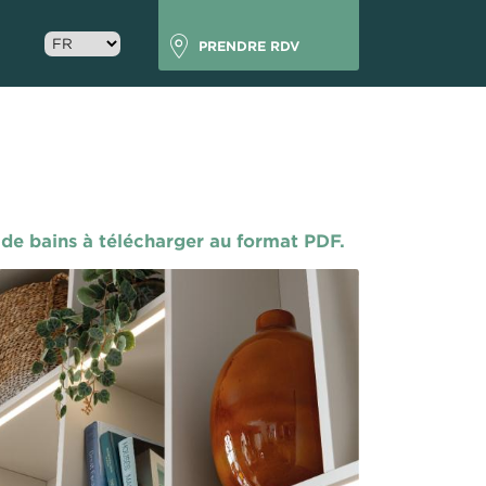
Header
Select
mobalpa
PRENDRE RDV
your
language
s de bains à télécharger au format PDF.